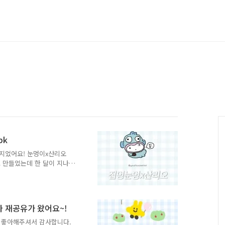
pk
지었어요! 눈멍이x산리오
 만들었는데 한 달이 지나
다르게 16종이나 준비했으니
성시 *기간 한정 보너스 증
️ 알고보면 더 재밌는 작업
. 늘 눕고 싶은 눈멍이와 냥이
마 재공유가 왔어요~!
냥이가 키링 인형,파우치로
가님의 키링&파우치 텀블벅 링크
 좋아해주셔서 감사합니다.