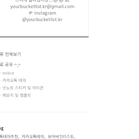
𝗒𝗈𝗎𝗋𝖻𝗎𝖼𝗄𝖾𝗍𝗅𝗂𝗌𝗍.𝗄𝗋@𝗀𝗆𝖺𝗂𝗅.𝖼𝗈𝗆
🚥 instagram
@yourbucketlist.kr
류 전체보기
료 공유 ᴖ ̫ᴖ
notice
카카오톡 테마
굿노트 스티커 및 아이콘
메모지 및 템플릿
ag
톡테마추천,
카카오톡테마,
유어버킷리스트,