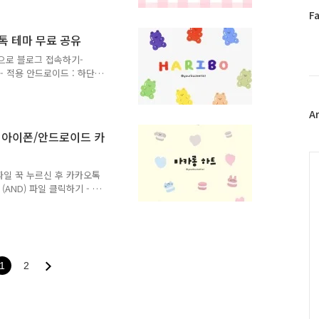
다시 접속 바랍니다. 그래도
페
F
좋을 키티 테마 ! 핑크핑크
이
환영,, 나의 말풍선만 다른
톡 테마 무료 공유
스
공유 중) 1. 암호입력 2.
북
̫ᴖ 기본 프로필에 앤젤 키
앱으로 블로그 접속하기-
트
- 적용 안드로이드 : 하단
위
 - 적용 ​ ​ 위의 방법이
터
다시 접속 바랍니다. 그래도
 젤리 카톡 테마 귀엽죠..
플
A
가짜 젤리니까 먹으면 안 됩니
러
) 아이폰/안드로이드 카
이 살짝 보여요) 01 02
그
카테고리를 누르시면 다양한
인
C
 파일 꾹 누르신 후 카카오톡
(AND) 파일 클릭하기 - 무
현재 페이지 링크 복사 후, 새
 검색 부탁드립니다 🎀 3
마저 달달한 화요일 보내세요!
탭 ] [ 채팅방 ] [ 암호입력 ] [
 로고를 누르시면 인스타그램으로
1
2