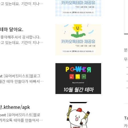
 구매..
고 있는데요. 기간이 지나
. 다운로드 받지 못하신 분
 받아 사용해보시길 바랍니
 파일은 삭제합니다. ** 앞
할 예정입니다.ㄴ- - > 인스
 테마 달아요.
록 구성은 랜덤입니다.이번
 기다려주세요!📎 원하는
 좋아해주셔서 감사합니다.
 제작에 참고하도록 하겠습니
고 있는데요. 기간이 지나
. 다운로드 받지 못하신 분
분
 받아 사용해보시길 바랍니
 파일은 삭제합니다. ** 앞
무
할 예정입니다.ㄴ- - > 인스
록 구성은 랜덤입니다.이번
 기다려주세요!📎 원하는
용 𝗙𝗼𝗻𝘁 [유어버킷리스트]블로그
 제작에 참고하도록 하겠습니
월 월간 테마 만들다가 바빠서
분들이 계셨어서 늦게나마 업
. 그리고 수험생 분들 보고
🍀🍀🍀🍀🍀(1) 10월
말풍선 목록에 추가하겠습니
ktheme/apk
다.(3) 예전에 만들었던 🔍
 . 업데이트 후 인스타그램
적용 𝗙𝗼𝗻𝘁 [유어버킷리스트]블로
T
는 카카오톡 테마를 만들어서
 보여서 🔥 열정 응원 카
카