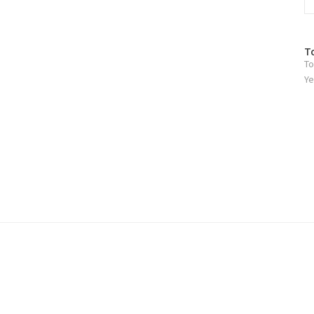
방
T
To
문
자
Ye
수