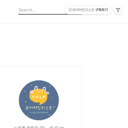
ⓒ유어버킷리스트
구독하기
느리게 굴러갑니당....@.@ 📧