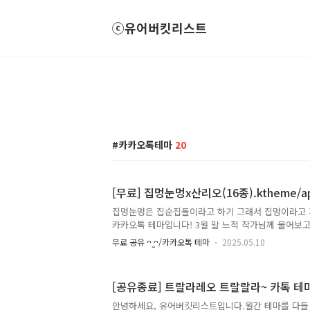
ⓒ유어버킷리스트
카카오톡테마
20
[무료] 집멍눈멍x산리오(16종).ktheme/a
집멍눈멍은 집순집돌이라고 하기 그래서 집멍이라고 
카카오톡 테마입니다! 3월 말 느적 작가님께 물어보고
서야 올리게 되었네요. 그래도 색상 신경써서 모두 
무료 공유 ᴖ ̫ᴖ/카카오톡 테마
2025.05.10
보너스 테마까지 꼬옥 챙겨가세요. 💓 네이버 댓글 작
정용*도 있으니 꼭 마지막 글까지 확인 부탁드려요 〰
일지.......... 미니이모티콘 활용 예시넘 귀엽죠....
[공유종료] 트랄라레오 트랄랄라~ 카톡 테
키링&파우치키치한 감성으로 사랑을 받는 눈멍이와 
찾아왔어요airbridge.tumblbug.com 느적 작
안녕하세요, 유어버킷리스트입니다.월간 테마를 다들