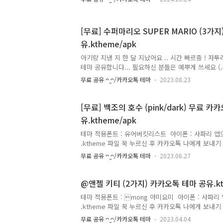
톡 테마 🔥 로 새롭게 공유하려고 합니다. 이전에 
다. ㅎㅎ 야구 구단 응원 카톡 테마 + 댓글 증정게시글
[댓글증정용] 파일 설명 있습니다 🔥 1탄, 2탄, 3탄
[무료] 수퍼마리오 SUPER MARIO (3가
매월 업로드 할 예정입니다. 원하시는 테마가 있다면
유.ktheme/apk
로 꼭 남겨 주세요. 공통 주제가 쌓이게 되면 묶어서 업
장에 따로 ..
아기랑 지낸 지 한 달 지났어요 .. 시간 빠르죵 ! 자
테마 공유합니다... 필요하신 분들은 예뿌게 쓰세요 (⸝⸝ ̆
+ 별 프로필 이미지 (자세히 보면 배경에 모래알 콕콕 찍혀
무료 공유 ᴖ ̫ᴖ/카카오톡 테마
2023.08.23
호 숫자 누르면 마리오 얼굴 나와요 🖇️ 하단탭 물음
아이콘 나옴 마리오가 물음표 박스를 머리로 치면 아
고 싶었는데 깔끔하지 않은 느낌이라,, 누르면 일러스트 나
[무료] 백조의 호수 (pink/dark) 무료 카
•︡) ㅎㅎ 볼터치 찍힌 아이콘들 사랑스러븜 🖇️ 암호 
유.ktheme/apk
나와유 ⸝⸝◜࿀◝ ⸝⸝ 01 💬 말풍선 파스텔 색상 기본 
별 아이콘 02 💬 말풍선 파스..
테마 적용폰트 : 유어버킷리스트 ​ 아이폰 : 사파리 
.ktheme 파일 꾹 누르신 후 카카오톡 나에게 보내기 
링크 접속 후 (AND) 파일 클릭하기 - 무시하고 설치 반복
무료 공유 ᴖ ̫ᴖ/카카오톡 테마
2023.06.27
안 될 경우 현재 페이지 링크 복사 후, 새 창 열어서 
안 될 경우 직접 검색 부탁드립니다 🎀 백조의 호수
보고 음악도 들어봤는데 카카오톡 테마로도 몽환적인
@앤젤 키티 (2가지) 카카오톡 테마 공유.kt
요,, 발레에 대해 잘 모르지만 진짜 백조가 움직이는 
테마 적용폰트 : mong 야미요미 ​ 아이폰 : 사파
어요.... ( ˇ÷ˇ ) ㅎr... 임신 막달 붓기 때문에 그
.ktheme 파일 꾹 누르신 후 카카오톡 나에게 보내기 
말까 하다가... 마음 다잡고 찐 최종 수정 ..
링크 접속 후 (AND) 파일 클릭하기 - 무시하고 설치 반복
무료 공유 ᴖ ̫ᴖ/카카오톡 테마
2023.04.04