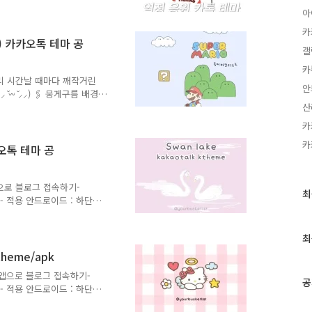
올렸던 글은 비공개 예정입니
아
 끝까지 확인해주세요 ! 🔥
카
... 아이디어가 고갈될 때까지
지) 카카오톡 테마 공
 인스타그램 및 블로그 댓글
갤
로드 해드릴게요 : ) 메모
카
투리 시간날 때마다 깨작거린
안
 ̆⸝⸝) 🖇️ 뭉게구름 배경
있음...) 🖇️ 아이폰 암
산
표 박스 클릭 시 마리오 관련
카
이콘 나오는 하단탭으로 하
카
오는 걸로 했어요 (* •︠ ̯
카오톡 테마 공
입력 금화 상자 누르면 금화
말풍선 👤 기본 프로필 볼터치
앱으로 블로그 접속하기-
최
최
- 적용 안드로이드 : 하단
근
 - 적용 ​ ​ 위의 방법이
글
다시 접속 바랍니다. 그래도
과
최
에 관련된 영상도 많이 찾아
인
 분위기를 나타내고 싶었어
heme/apk
기
것 같은 동작들도 너무 예뻤
리 앱으로 블로그 접속하기-
글
림이 잘 안 그려져소... 엎을까
공
- 적용 안드로이드 : 하단
 - 적용 ​ ​ 위의 방법이