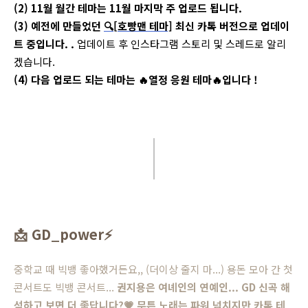
(2) 11월 월간 테마는 11월 마지막 주 업로드 됩니다.
(3) 예전에 만들었던
🔍
[호빵맨 테마]
최신 카톡 버전으로 업데이
트 중입니다. .
업데이트 후 인스타그램 스토리 및 스레드로 알리
겠습니다.
(4) 다음 업로드 되는 테마는
🔥
열정 응원 테마
🔥
입니다 !
📩
GD_power
⚡️
중학교 때 빅뱅 좋아했거든요,, (더이상 줄지 마...) 용돈 모아 간 첫
콘서트도 빅뱅 콘서트...
권지용은 여녜인의 연예인... GD 신곡 해
석하고 보면 더 좋답니다?
💗
무튼 노래는 파워 넘치지만 카톡 테