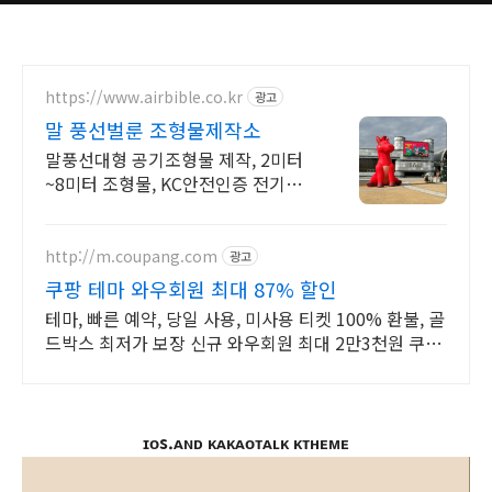
https://www.airbible.co.kr
광고
말 풍선벌룬 조형물제작소
말풍선대형 공기조형물 제작, 2미터
~8미터 조형물, KC안전인증 전기부
품
http://m.coupang.com
광고
쿠팡 테마 와우회원 최대 87% 할인
테마, 빠른 예약, 당일 사용, 미사용 티켓 100% 환불, 골
드박스 최저가 보장 신규 와우회원 최대 2만3천원 쿠폰
팩+5% 추가적립 혜택! 여행도 이제 쿠팡에서!
ɪᴏs.ᴀɴᴅ ᴋᴀᴋᴀᴏᴛᴀʟᴋ ᴋᴛʜᴇᴍᴇ