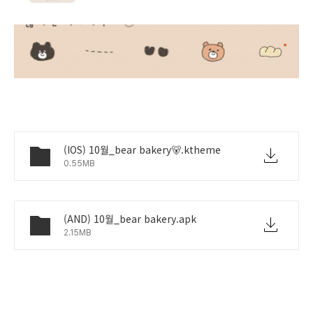
(IOS) 10월_bear bakery🐻.ktheme
0.55MB
(AND) 10월_bear bakery.apk
2.15MB