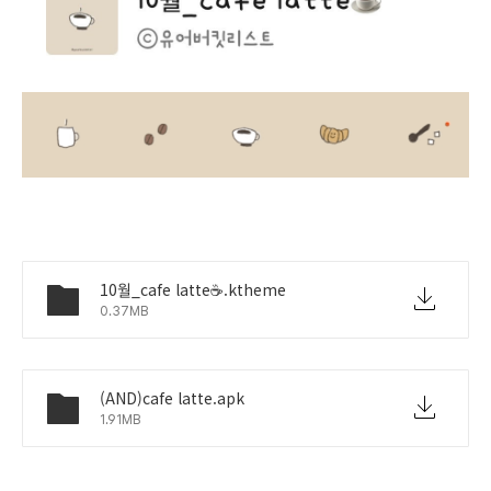
10월_cafe latte☕️.ktheme
0.37MB
(AND)cafe latte.apk
1.91MB