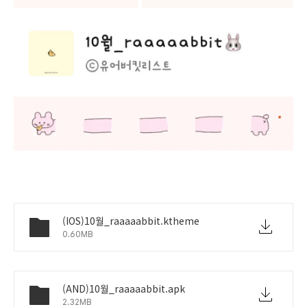
(IOS)10월_raaaaabbit.ktheme
0.60MB
(AND)10월_raaaaabbit.apk
2.32MB