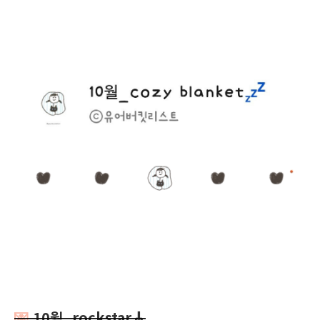
💌
10월_rockstar
🎸