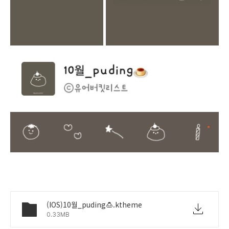
(IOS)10월_puding🍮.ktheme
0.33MB