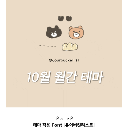
𓈒
𓏸
𓂂
𓈒
𓂂
𓈒
𓏸
테마 적용
𝗙
𝗼
𝗻
𝘁
[유어버킷리스트]