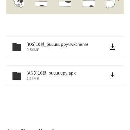
(IOS)10월_puuuuuppy🐶.ktheme
0.50MB
(AND)10월_puuuuupy.apk
2.27MB