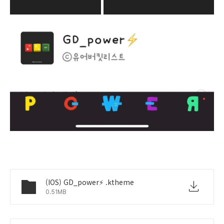
(IOS) GD_power⚡️ .ktheme
0.51MB