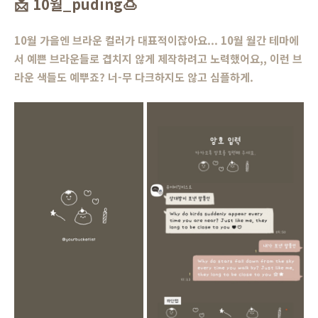
📩
10월_puding
🍮
10월 가을엔 브라운 컬러가 대표적이잖아요... 10월 월간 테마에
서 예쁜 브라운들로 겹치지 않게 제작하려고 노력했어요,, 이런 브
라운 색들도 예뿌죠? 너-무 다크하지도 않고 심플하게.