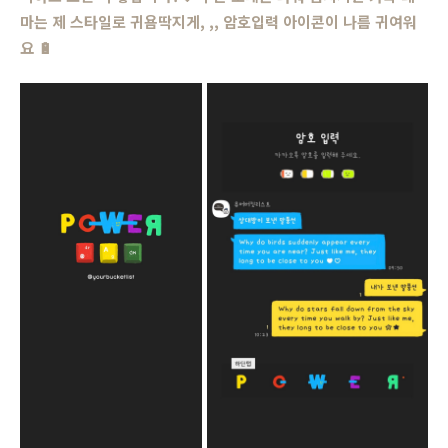
마는 제 스타일로 귀욤딱지게, ,, 암호입력 아이콘이 나름 귀여워
요
🔋