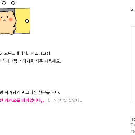
터
플
A
러
그
인
C
카오톡...네이버...인스타그램
인스타그램 스티커를 자주 사용해요.
랑
작가님의 망그러진 친구들 테마.
신 카카오톡 테마입니다,,
나... 인생 잘 살았다...
방
T
To
문
자
Ye