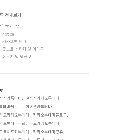
류 전체보기
료 공유 ᴖ ̫ᴖ
notice
카카오톡 테마
굿노트 스티커 및 아이콘
메모지 및 템플릿
ag
럭시카톡테마,
갤럭시카카오톡테마,
톡테마블로그,
아이폰카톡테마,
리오카카오톡테마,
카카오톡테마블로그,
카오톡테마무료,
무료카카오톡테마,
드로이드카톡테마,
카카오톡테마공유,