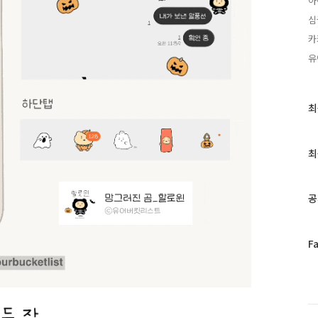
아
심
카
유
최
최
근
글
과
최
인
기
글
공
페
F
이
스
북
트
위