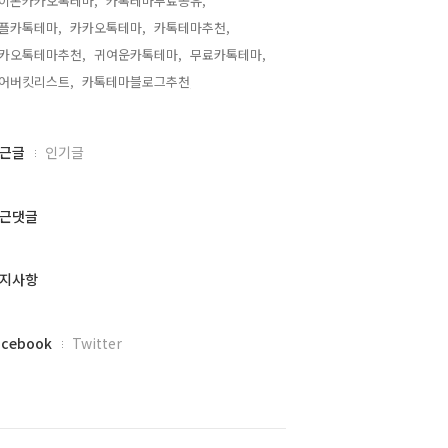
이폰카카오톡테마,
카톡테마무료공유,
플카톡테마,
카카오톡테마,
카톡테마추천,
카오톡테마추천,
귀여운카톡테마,
무료카톡테마,
어버킷리스트,
카톡테마블로그추천,
근글
인기글
근댓글
지사항
acebook
Twitter