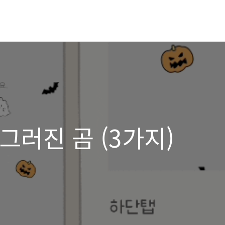
 망그러진 곰 (3가지)